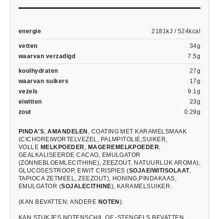
energie
2181kJ / 524kcal
vetten
34g
waarvan verzadigd
7.5g
koolhydraten
27g
waarvan suikers
17g
vezels
9.1g
eiwitten
23g
zout
0.29g
PINDA'S
,
AMANDELEN
, COATING MET KARAMELSMAAK
(CICHOREIWORTELVEZEL, PALMPITOLIE,SUIKER,
VOLLE
MELKPOEDER
,
MAGEREMELKPOEDER
,
GEALKALISEERDE CACAO, EMULGATOR
(ZONNEBLOEMLECITHINE), ZEEZOUT, NATUURLIJK AROMA),
GLUCOSESTROOP, EIWIT CRISPIES (
SOJAEIWITISOLAAT
,
TAPIOCA ZETMEEL, ZEEZOUT), HONING,PINDAKAAS,
EMULGATOR (
SOJALECITHINE
), KARAMELSUIKER.
(KAN BEVATTEN: ANDERE
NOTEN
).
KAN STUKJES NOTENSCHIL OF -STENGELS BEVATTEN.