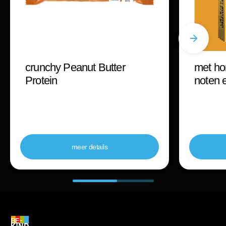
crunchy Peanut Butter
met ho
Protein
noten 
meer details