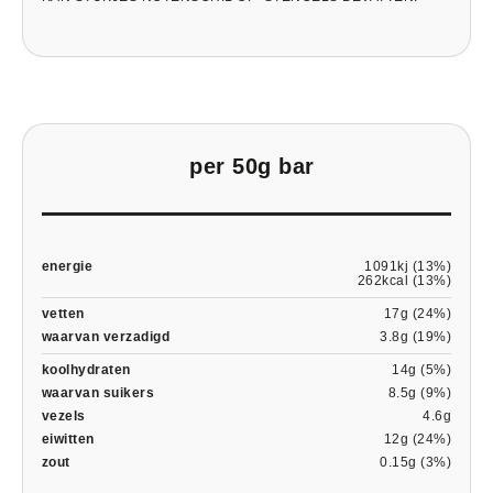
per 50g bar
energie
1091kj (13%)
262kcal (13%)
vetten
17g (24%)
waarvan verzadigd
3.8g (19%)
koolhydraten
14g (5%)
waarvan suikers
8.5g (9%)
vezels
4.6g
eiwitten
12g (24%)
zout
0.15g (3%)