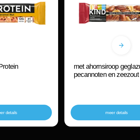
Protein
met ahornsiroop geglaz
pecannoten en zeezout
er details
meer details