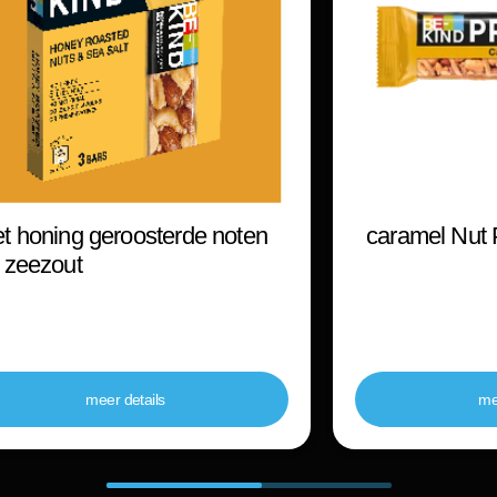
t honing geroosterde noten
caramel Nut 
 zeezout
meer details
me