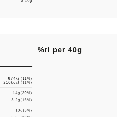
0.10g
%ri per 40g
874kj (11%)
210kcal (11%)
14g(20%)
3.2g(16%)
13g(5%)