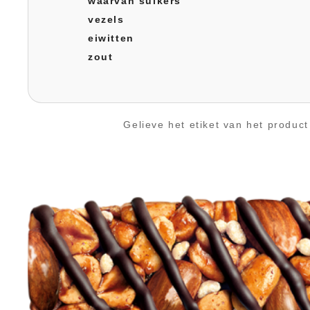
waarvan suikers
vezels
eiwitten
zout
Gelieve het etiket van het produc