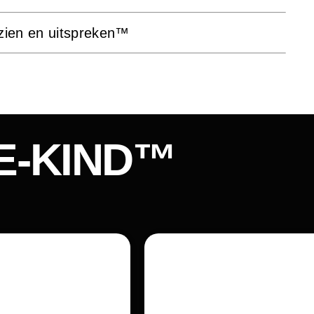
 zien en uitspreken
™
BE-KIND™