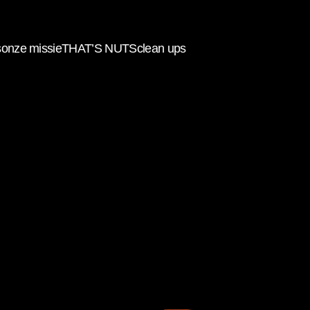
Skip to main content
s
onze missie
THAT’S NUTS
clean ups