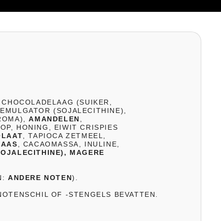
E CHOCOLADELAAG (SUIKER,
EMULGATOR (SOJALECITHINE),
ROMA),
AMANDELEN
,
P, HONING, EIWIT CRISPIES
OLAAT
, TAPIOCA ZETMEEL,
KAAS
, CACAOMASSA, INULINE,
SOJALECITHINE), MAGERE
N:
ANDERE NOTEN
).
NOTENSCHIL OF -STENGELS BEVATTEN.