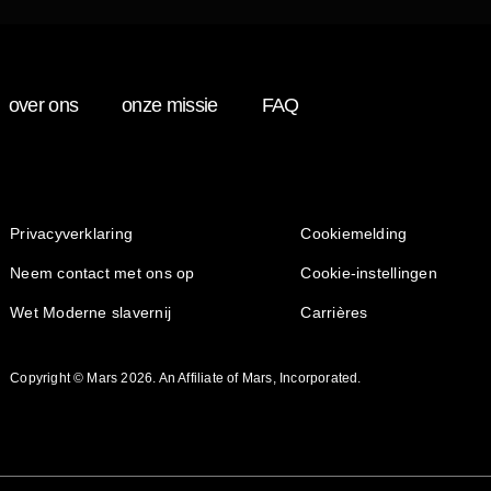
over ons
onze missie
FAQ
(opens in new window)
(opens in new window)
Privacyverklaring
Cookiemelding
Neem contact met ons op
Cookie-instellingen
(opens in new window)
(opens in new window)
Wet Moderne slavernij
Carrières
Copyright © Mars 2026. An Affiliate of Mars, Incorporated.