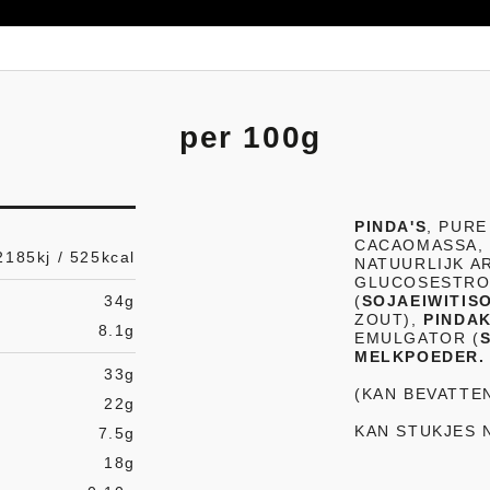
per 100g
PINDA'S
, PUR
CACAOMASSA, 
2185kj / 525kcal
NATUURLIJK A
GLUCOSESTROO
34g
(
SOJAEIWITIS
ZOUT),
PINDA
8.1g
EMULGATOR (
MELKPOEDER.
33g
(KAN BEVATTE
22g
KAN STUKJES 
7.5g
18g