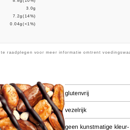
8.8g(10%)
3.0g
7.2g(14%)
0.04g(<1%)
t te raadplegen voor meer informatie omtrent voedingswa
glutenvrij
vezelrijk
geen kunstmatige kleur-