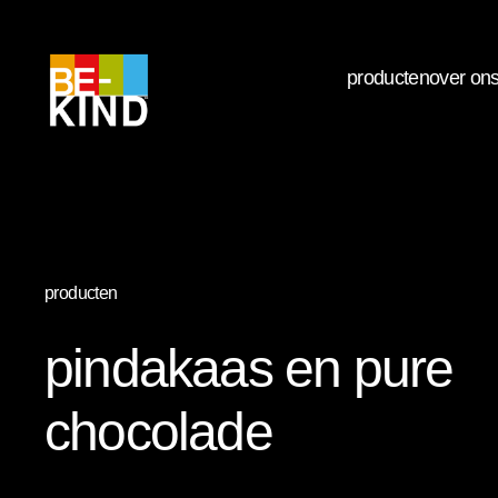
producten
over on
producten
pindakaas en pure
chocolade