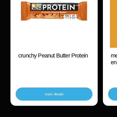
crunchy Peanut Butter Protein
me
en
meer details